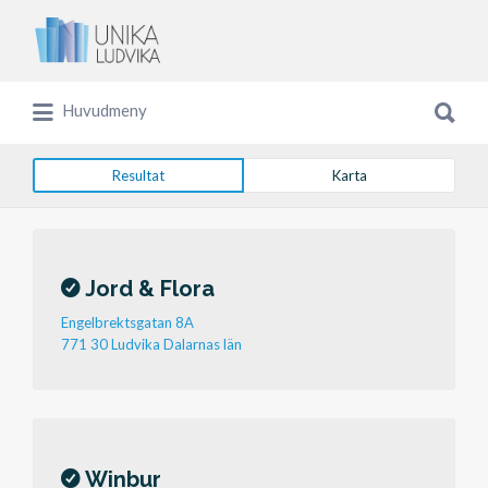
Sök
efter:
Sök
Huvudmeny
efter:
Resultat
Karta
Jord & Flora
Engelbrektsgatan 8A
771 30 Ludvika Dalarnas län
Winbur