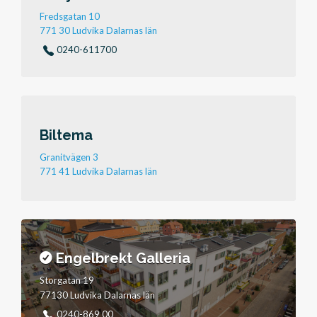
Fredsgatan 10
771 30 Ludvika Dalarnas län
0240-611700
Biltema
Granitvägen 3
771 41 Ludvika Dalarnas län
Engelbrekt Galleria
Storgatan 19
77130 Ludvika Dalarnas län
0240-869 00