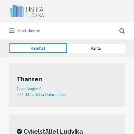
Sök
efter:
Sök
Huvudmeny
efter:
Resultat
Karta
Thansen
Granitvägen 4
771 41 Ludvika Dalarnas län
Cykelstället Ludvika