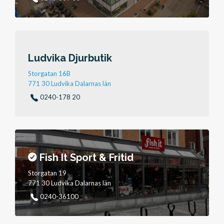
Ludvika Djurbutik
Storgatan 16B
771 30 Ludvika Dalarnas län
0240-178 20
Fish It Sport & Fritid
Storgatan 19
771 30 Ludvika Dalarnas län
0240-36100