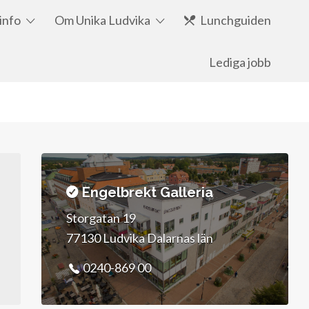
info
Om Unika Ludvika
Lunchguiden
Lediga jobb
Engelbrekt Galleria
Storgatan 19
77130 Ludvika Dalarnas län
0240-869 00