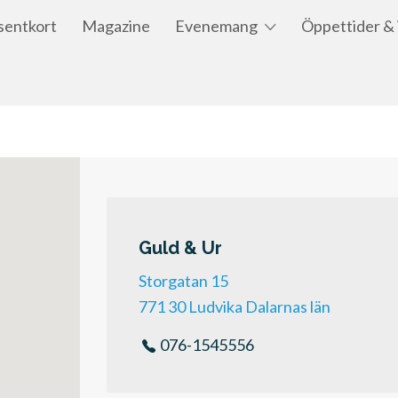
This Location
sentkort
Magazine
Evenemang
Öppettider & 
Guld & Ur
Storgatan 15
771 30 Ludvika Dalarnas län
076-1545556