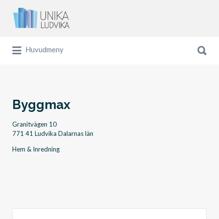
Sök
efter:
Sök
Huvudmeny
efter:
Byggmax
Granitvägen 10
771 41 Ludvika Dalarnas län
Hem & Inredning