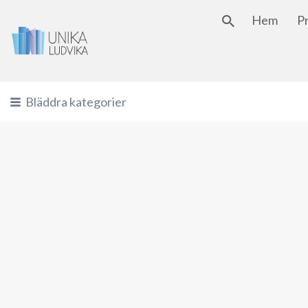
Hem
P
Sök
efter:
Bläddra kategorier