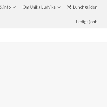
& info
Om Unika Ludvika
Lunchguiden
Lediga jobb