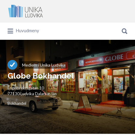
Sök
efter:
Sök
Huvudmeny
efter:
Medlem i Unika Ludvika
Globe Bokhandel
Engelbrektsgatan 10
77130 Ludvika Dalarnas län
Bokhandel