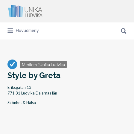
Sök
efter:
Sök
Huvudmeny
efter:
Medlem i Unika Ludvika
Style by Greta
Eriksgatan 13
771 31 Ludvika Dalarnas län
Skönhet & Hälsa