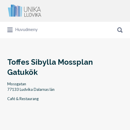
Sök
efter:
Sök
Huvudmeny
efter:
Toffes Sibylla Mossplan
Gatukök
Mossgatan
77133 Ludvika Dalarnas län
Café & Restaurang