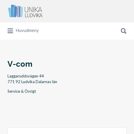
Sök
efter:
Sök
Huvudmeny
efter:
V-com
Laggaruddsvägen 44
771 92 Ludvika Dalarnas län
Service & Övrigt