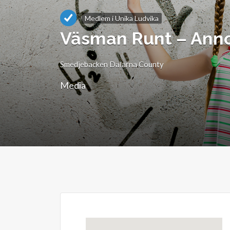
Medlem i Unika Ludvika
Väsman Runt – Anno
Smedjebacken Dalarna County
Media