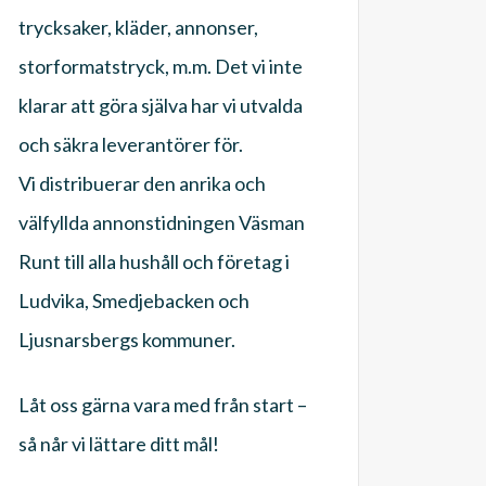
trycksaker, kläder, annonser,
storformatstryck, m.m. Det vi inte
klarar att göra själva har vi utvalda
och säkra leverantörer för.
Vi distribuerar den anrika och
välfyllda annonstidningen Väsman
Runt till alla hushåll och företag i
Ludvika, Smedjebacken och
Ljusnarsbergs kommuner.
Låt oss gärna vara med från start –
så når vi lättare ditt mål!