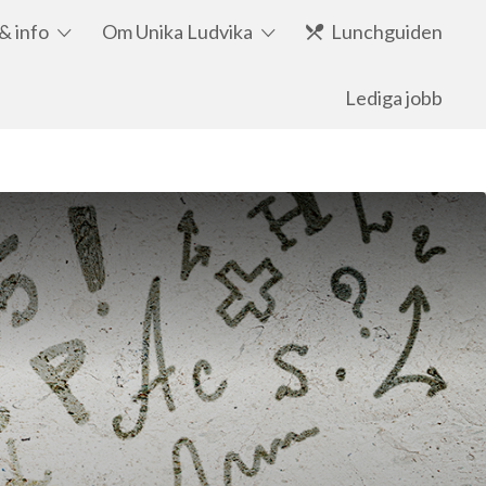
& info
Om Unika Ludvika
Lunchguiden
Lediga jobb