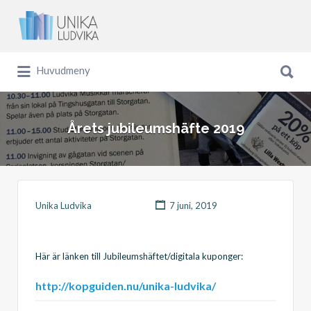
Sök
efter:
Sök
Huvudmeny
efter:
Årets jubileumshäfte 2019
Unika Ludvika
7 juni, 2019
Här är länken till Jubileumshäftet/digitala kuponger:
http://kopguiden.nu/unika-ludvika/